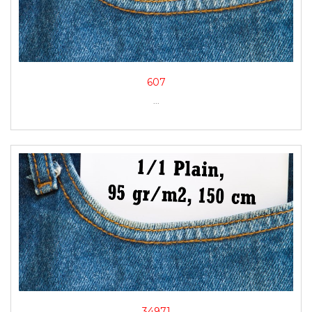
607
...
34971