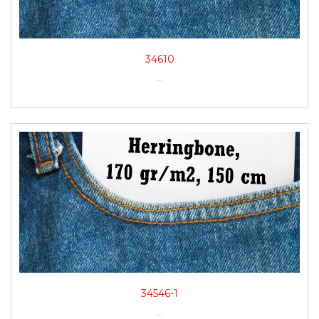
34610
...
34546-1
...