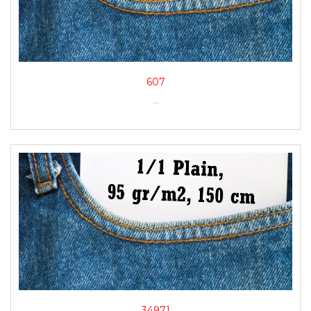
607
...
34971