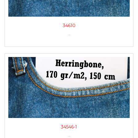
34610
...
34546-1
...