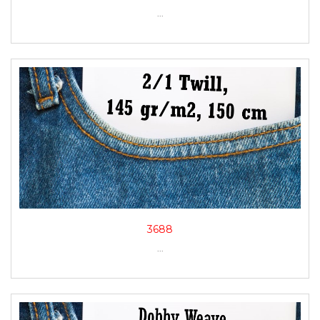
...
3688
...